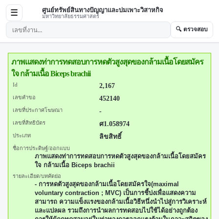
ศูนย์ทรัพย์สินทางปัญญาและบ่มเพาะวิสาหกิจ
☰
มหาวิทยาลัยธรรมศาสตร์
🔍 ตรวจสอบ
ภาพแสดงท่าการทดสอบการหดตัวสูงสุดของกล้ามเนื้อโดยสมัคร
ใจ กล้ามเนื้อ Biceps brachii
Id
2,167
เลขคำขอ
452140
เลขที่ประกาศโฆษณา
-
เลขที่สิทธิบัตร
ศ1.058974
ประเภท
ลิขสิทธิ์
ชื่อการประดิษฐ์/ออกแบบ
ภาพแสดงท่าการทดสอบการหดตัวสูงสุดของกล้ามเนื้อโดยสมัคร
ใจ กล้ามเนื้อ Biceps brachii
รายละเอียด/บทคัดย่อ
- การหดตัวสูงสุดของกล้ามเนื้อโดยสมัครใจ(maximal
voluntary contraction ; MVC) เป็นการชี้บ่งเพื่อแสดงความ
สามารถ ความแข็งแรงของกล้ามเนื้อวิธีหนึ่งนำไปสู่การวิเคราะห์
และแปลผล รวมถึงการนำผลการทดสอบไปใช้ได้อย่างถูกต้อง