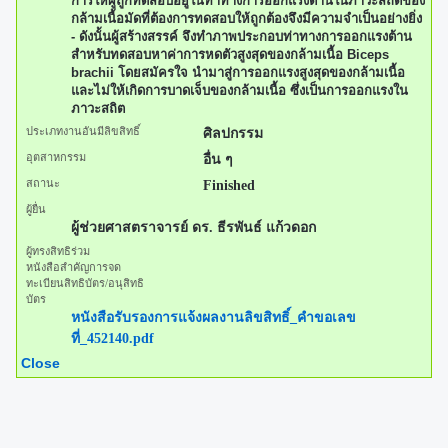
การให้ผู้ถูกทดสอบอยู่ในท่าทางการออกแรงต้านในภาวะสถิตของ
กล้ามเนื้อมัดที่ต้องการทดสอบให้ถูกต้องจึงมีความจำเป็นอย่างยิ่ง
- ดังนั้นผู้สร้างสรรค์ จึงทำภาพประกอบท่าทางการออกแรงต้าน
สำหรับทดสอบหาค่าการหดตัวสูงสุดของกล้ามเนื้อ Biceps
brachii โดยสมัครใจ นำมาสู่การออกแรงสูงสุดของกล้ามเนื้อ
และไม่ให้เกิดการบาดเจ็บของกล้ามเนื้อ ซึ่งเป็นการออกแรงใน
ภาวะสถิต
ประเภทงานอันมีลิขสิทธิ์
ศิลปกรรม
อุตสาหกรรม
อื่น ๆ
สถานะ
Finished
ผู้ยื่น
ผู้ช่วยศาสตราจารย์ ดร. ธีรพันธ์ แก้วดอก
ผู้ทรงสิทธิร่วม
หนังสือสำคัญการจด
ทะเบียนสิทธิบัตร/อนุสิทธิ
บัตร
หนังสือรับรองการแจ้งผลงานลิขสิทธิ์_คำขอเลข
ที่_452140.pdf
Close